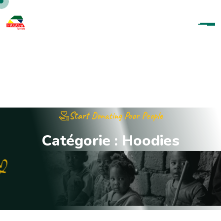
Start Donating Poor People
C
a
t
é
g
o
r
i
e
:
H
o
o
d
i
e
s