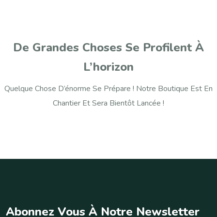
De Grandes Choses Se Profilent À
L’horizon
Quelque Chose D’énorme Se Prépare ! Notre Boutique Est En
Chantier Et Sera Bientôt Lancée !
A
b
o
n
n
e
z
V
o
u
s
À
N
o
t
r
e
N
e
w
s
l
e
t
t
e
r