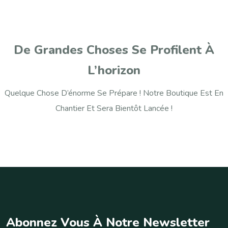
De Grandes Choses Se Profilent À
L’horizon
Quelque Chose D’énorme Se Prépare ! Notre Boutique Est En
Chantier Et Sera Bientôt Lancée !
A
b
o
n
n
e
z
V
o
u
s
À
N
o
t
r
e
N
e
w
s
l
e
t
t
e
r