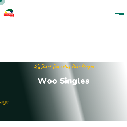
Start Donating Poor People
W
o
o
S
i
n
g
l
e
s